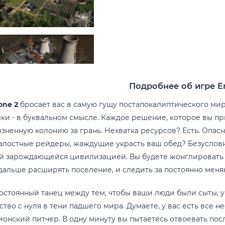
Подробнее об игре E
one 2
бросает вас в самую гущу постапокалиптического мира
ки - в буквальном смысле. Каждое решение, которое вы п
зненную колонию за грань. Нехватка ресурсов? Есть. Опа
лостные рейдеры, жаждущие украсть ваш обед? Безусловно
й зарождающейся цивилизацией. Вы будете жонглировать р
 дальше расширять поселение, и следить за постоянно ме
остоянный танец между тем, чтобы ваши люди были сыты, у
тво с нуля в тени падшего мира. Думаете, у вас есть все 
онский питчер. В одну минуту вы пытаетесь отвоевать пос