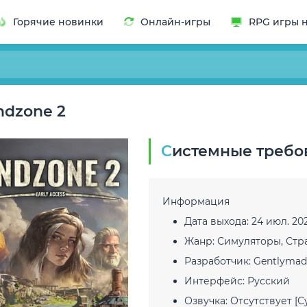
Горячие новинки
Онлайн-игры
RPG игры 
Endzone 2
Системные треб
Информация
Дата выхода:
24 июл. 202
Жанр:
Симуляторы, Стр
Разработчик:
Gentlymad 
Интерфейс:
Русский
Озвучка:
Отсутствует [С