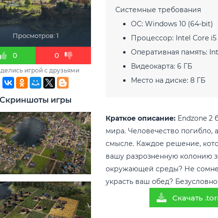
Системные требования
ОС:
Windows 10 (64-bit)
Просмотров: 1
Процессор:
Intel Core i5
Оперативная память:
Int
0
0
Видеокарта:
6 ГБ
делись игрой с друзьями
Место на диске:
8 ГБ
Скриншоты игры
Краткое описание:
Endzone 2 
мира. Человечество погибло, а
смысле. Каждое решение, кот
вашу разрозненную колонию за
окружающей среды? Не сомне
украсть ваш обед? Безусловно.
Скачать .tor