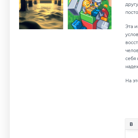
другу
пост
Эта и
услов
восст
челов
себя 
надеж
На эт