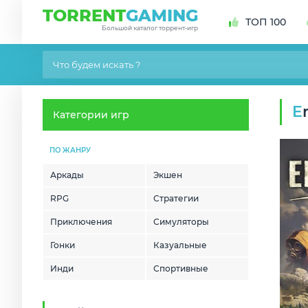
TORRENT
GAMING
ТОП 100
Большой каталог торрент-игр
Категории игр
ПО ЖАНРУ
Аркады
Экшен
RPG
Стратегии
Приключения
Симуляторы
Гонки
Казуальные
Инди
Спортивные