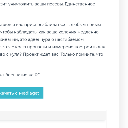
розит уничтожить ваши посевы. Единственное
аставляя вас приспосабливаться к любым новым
, чтобы наблюдать, как ваша колония медленно
выживании, это адвенчура о несгибаемом
ается с краю пропасти и намерено построить для
о с нуля? Проект ждет вас. Только помните, что
нт бесплатно на PC.
качать с Mediaget