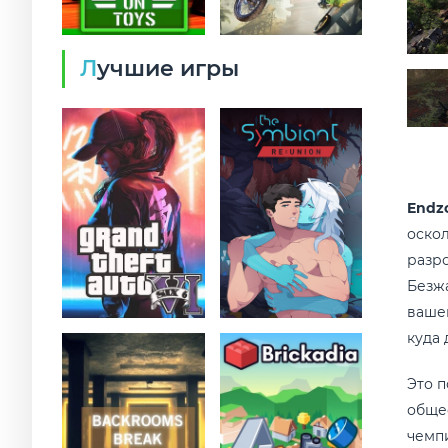
Лучшие игры
Endz
оскол
разро
Безжа
ваше
куда
Это п
общес
чемпи