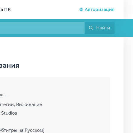
на ПК
Авторизация
Найти
ования
5 г.
атегии, Выживание
Studios
убтитры на Русском]